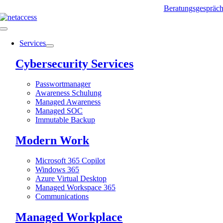
Zum
Beratungsgespräc
Inhalt
springen
Toggle
Navigation
Services
Cybersecurity Services
Passwortmanager
Awareness Schulung
Managed Awareness
Managed SOC
Immutable Backup
Modern Work
Microsoft 365 Copilot
Windows 365
Azure Virtual Desktop
Managed Workspace 365
Communications
Managed Workplace