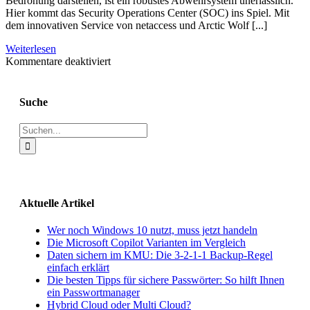
Bedrohung darstellen, ist ein robustes Abwehrsystem unerlässlich.
Hier kommt das Security Operations Center (SOC) ins Spiel. Mit
dem innovativen Service von netaccess und Arctic Wolf [...]
Weiterlesen
für
Kommentare deaktiviert
Wie
funktioniert
ein
Suche
SOC?
Suche
nach:
Aktuelle Artikel
Wer noch Windows 10 nutzt, muss jetzt handeln
Die Microsoft Copilot Varianten im Vergleich
Daten sichern im KMU: Die 3-2-1-1 Backup-Regel
einfach erklärt
Die besten Tipps für sichere Passwörter: So hilft Ihnen
ein Passwortmanager
Hybrid Cloud oder Multi Cloud?