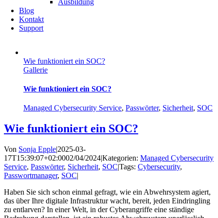
Ausbildung
Blog
Kontakt
Support
Wie funktioniert ein SOC?
Gallerie
Wie funktioniert ein SOC?
Managed Cybersecurity Service
,
Passwörter
,
Sicherheit
,
SOC
Wie funktioniert ein SOC?
Von
Sonja Epple
|
2025-03-
17T15:39:07+02:00
02/04/2024
|
Kategorien:
Managed Cybersecurity
Service
,
Passwörter
,
Sicherheit
,
SOC
|
Tags:
Cybersecurity
,
Passwortmanager
,
SOC
|
Haben Sie sich schon einmal gefragt, wie ein Abwehrsystem agiert,
das über Ihre digitale Infrastruktur wacht, bereit, jeden Eindringling
zu entlarven? In einer Welt, in der Cyberangriffe eine ständige