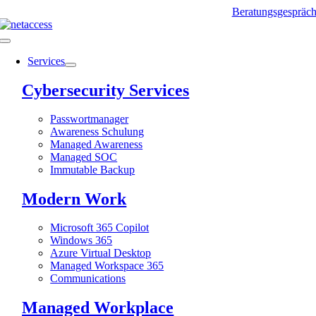
Zum
Beratungsgespräc
Inhalt
springen
Toggle
Navigation
Services
Cybersecurity Services
Passwortmanager
Awareness Schulung
Managed Awareness
Managed SOC
Immutable Backup
Modern Work
Microsoft 365 Copilot
Windows 365
Azure Virtual Desktop
Managed Workspace 365
Communications
Managed Workplace