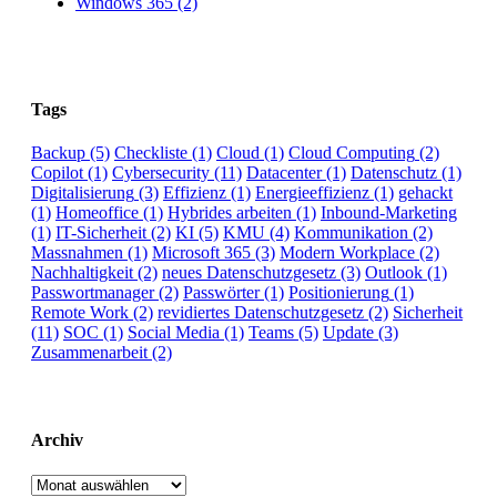
Windows 365 (2)
Tags
Backup
(5)
Checkliste
(1)
Cloud
(1)
Cloud Computing
(2)
Copilot
(1)
Cybersecurity
(11)
Datacenter
(1)
Datenschutz
(1)
Digitalisierung
(3)
Effizienz
(1)
Energieeffizienz
(1)
gehackt
(1)
Homeoffice
(1)
Hybrides arbeiten
(1)
Inbound-Marketing
(1)
IT-Sicherheit
(2)
KI
(5)
KMU
(4)
Kommunikation
(2)
Massnahmen
(1)
Microsoft 365
(3)
Modern Workplace
(2)
Nachhaltigkeit
(2)
neues Datenschutzgesetz
(3)
Outlook
(1)
Passwortmanager
(2)
Passwörter
(1)
Positionierung
(1)
Remote Work
(2)
revidiertes Datenschutzgesetz
(2)
Sicherheit
(11)
SOC
(1)
Social Media
(1)
Teams
(5)
Update
(3)
Zusammenarbeit
(2)
Archiv
Archiv