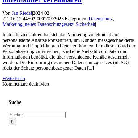
Von
Jan Riedel
|
2024-02-
21T16:12:44+02:00
05/07/2023
|
Kategorien:
Datenschutz
,
Marketing
,
neues Datenschutzgesetz
,
Sicherheit
|
In den letzten Jahren hat sich das Marketing zunehmend auf
personalisierte Ansätze konzentriert, um Kunden massgeschneiderte
Werbung und Empfehlungen bieten zu können. Um diesen Grad der
Personalisierung zu erreichen, wird eine Vielzahl von Daten und
Informationen benötigt, die über verschiedene Kanäle gesammelt
werden. Die Einführung des neuen Datenschutzgesetzes (nDSG)
rückt der Schutz personenbezogener Daten [...]
Weiterlesen
für
Kommentare deaktiviert
Marketing
und
Datenschutz
Suche
effektiv
miteinander
Suche
vereinbaren
nach: