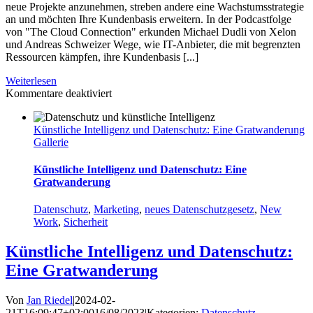
neue Projekte anzunehmen, streben andere eine Wachstumsstrategie
an und möchten Ihre Kundenbasis erweitern. In der Podcastfolge
von "The Cloud Connection" erkunden Michael Dudli von Xelon
und Andreas Schweizer Wege, wie IT-Anbieter, die mit begrenzten
Ressourcen kämpfen, ihre Kundenbasis [...]
Weiterlesen
für
Kommentare deaktiviert
So
können
Künstliche Intelligenz und Datenschutz: Eine Gratwanderung
IT-
Gallerie
Dienstleister
2024
ihre
Künstliche Intelligenz und Datenschutz: Eine
Kundenbasis
Gratwanderung
erweitern
Datenschutz
,
Marketing
,
neues Datenschutzgesetz
,
New
Work
,
Sicherheit
Künstliche Intelligenz und Datenschutz:
Eine Gratwanderung
Von
Jan Riedel
|
2024-02-
21T16:09:47+02:00
16/08/2023
|
Kategorien:
Datenschutz
,