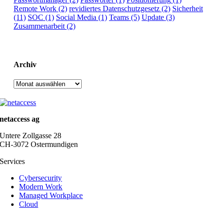
Remote Work
(2)
revidiertes Datenschutzgesetz
(2)
Sicherheit
(11)
SOC
(1)
Social Media
(1)
Teams
(5)
Update
(3)
Zusammenarbeit
(2)
Archiv
Archiv
netaccess ag
Untere Zollgasse 28
CH-3072 Ostermundigen
Services
Cybersecurity
Modern Work
Managed Workplace
Cloud