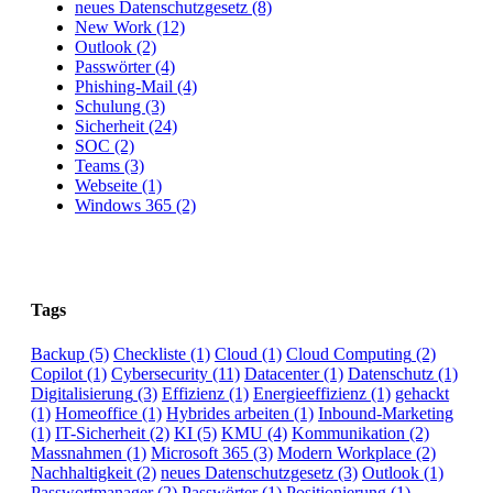
neues Datenschutzgesetz (8)
New Work (12)
Outlook (2)
Passwörter (4)
Phishing-Mail (4)
Schulung (3)
Sicherheit (24)
SOC (2)
Teams (3)
Webseite (1)
Windows 365 (2)
Tags
Backup
(5)
Checkliste
(1)
Cloud
(1)
Cloud Computing
(2)
Copilot
(1)
Cybersecurity
(11)
Datacenter
(1)
Datenschutz
(1)
Digitalisierung
(3)
Effizienz
(1)
Energieeffizienz
(1)
gehackt
(1)
Homeoffice
(1)
Hybrides arbeiten
(1)
Inbound-Marketing
(1)
IT-Sicherheit
(2)
KI
(5)
KMU
(4)
Kommunikation
(2)
Massnahmen
(1)
Microsoft 365
(3)
Modern Workplace
(2)
Nachhaltigkeit
(2)
neues Datenschutzgesetz
(3)
Outlook
(1)
Passwortmanager
(2)
Passwörter
(1)
Positionierung
(1)