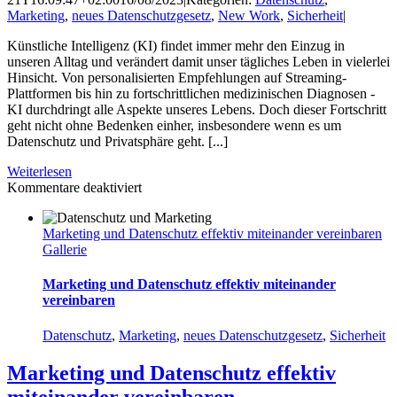
Marketing
,
neues Datenschutzgesetz
,
New Work
,
Sicherheit
|
Künstliche Intelligenz (KI) findet immer mehr den Einzug in
unseren Alltag und verändert damit unser tägliches Leben in vielerlei
Hinsicht. Von personalisierten Empfehlungen auf Streaming-
Plattformen bis hin zu fortschrittlichen medizinischen Diagnosen -
KI durchdringt alle Aspekte unseres Lebens. Doch dieser Fortschritt
geht nicht ohne Bedenken einher, insbesondere wenn es um
Datenschutz und Privatsphäre geht. [...]
Weiterlesen
für
Kommentare deaktiviert
Künstliche
Intelligenz
Marketing und Datenschutz effektiv miteinander vereinbaren
und
Gallerie
Datenschutz:
Eine
Gratwanderung
Marketing und Datenschutz effektiv miteinander
vereinbaren
Datenschutz
,
Marketing
,
neues Datenschutzgesetz
,
Sicherheit
Marketing und Datenschutz effektiv
miteinander vereinbaren