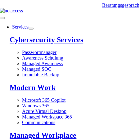
Zum
Beratungsgespräc
Inhalt
springen
Toggle
Navigation
Services
Cybersecurity Services
Passwortmanager
Awareness Schulung
Managed Awareness
Managed SOC
Immutable Backup
Modern Work
Microsoft 365 Copilot
Windows 365
Azure Virtual Desktop
Managed Workspace 365
Communications
Managed Workplace